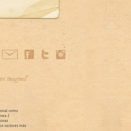
've imagined"
gional como
ínea 2
sonas
os sectores más