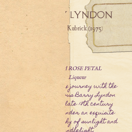
BARRY LYNDON
Stanley Kubrick (1975)
…. and ROSE PETAL
Liqueur
A précieux journey with the
mischievous Barry Lyndon
through late 18th century
Europe under an exquisite
photography of sunlight and
candlelight.