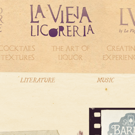
COCKTAILS &
THE ART OF
CREATI
TEXTURES
LIQUOR
EXPERIEN
LITERATURE
MUSIC