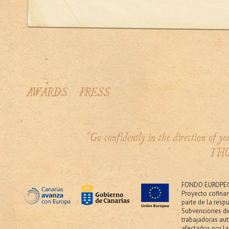
AWARDS
PRESS
"Go confidently in the direction of 
THO
FONDO EUROPEO
Proyecto cofina
parte de la resp
Subvenciones dir
trabajadoras au
afectados por la