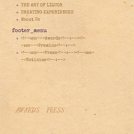
THE ART OF LIQUOR
CREATING EXPERIENCES
About Us
footer_menu
<!--:en-->Awards<!--:--><!-
-:es-->Premios<!--:-->
<!--:en-->Press<!--:--><!--:es-
->Noticias<!--:-->
AWARDS
PRESS