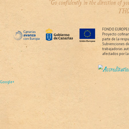
"Go confidently in the direction of 
THO
FONDO EUROPEO
Proyecto cofina
parte de la resp
Subvenciones dir
trabajadoras au
afectados por la
Google+