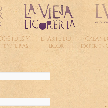
COCTELES Y
EL ARTE DEL
CREAN
TEXTURAS
LICOR
EXPERIENC