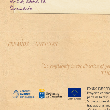
 cansancio, hasta la
extenuación.
PREMIOS
NOTICIAS
"Go confidently in the direction of 
THO
FONDO EUROPEO
Proyecto cofina
parte de la resp
Subvenciones dir
trabajadoras au
afectados por la