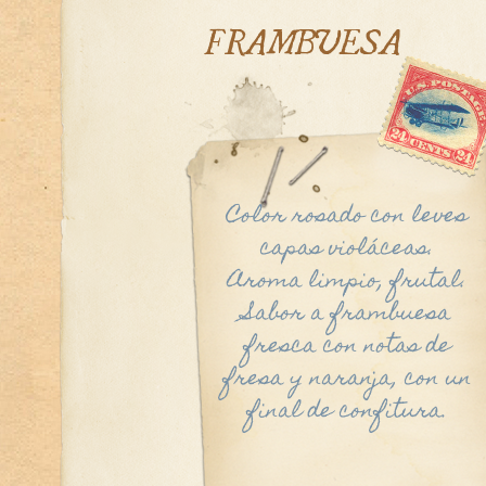
FRAMBUESA
Color rosado con leves
capas violáceas.
Aroma limpio, frutal.
Sabor a frambuesa
fresca con notas de
fresa y naranja, con un
final de confitura.