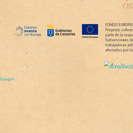
THO
FONDO EUROPEO
Proyecto cofina
parte de la resp
Subvenciones dir
trabajadoras au
afectados por la
Google+