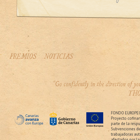
PREMIOS
NOTICIAS
"Go confidently in the direction of 
THO
FONDO EUROPEO
Proyecto cofina
parte de la resp
Subvenciones dir
trabajadoras au
afectados por la