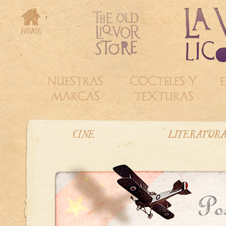
NUESTRAS
COCTELES Y
E
MARCAS
TEXTURAS
CINE
LITERATUR