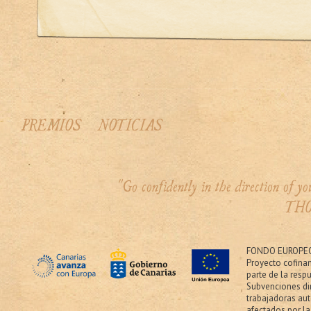
PREMIOS
NOTICIAS
"Go confidently in the direction of 
THO
FONDO EUROPEO
Proyecto cofina
parte de la resp
Subvenciones dir
trabajadoras au
afectados por la