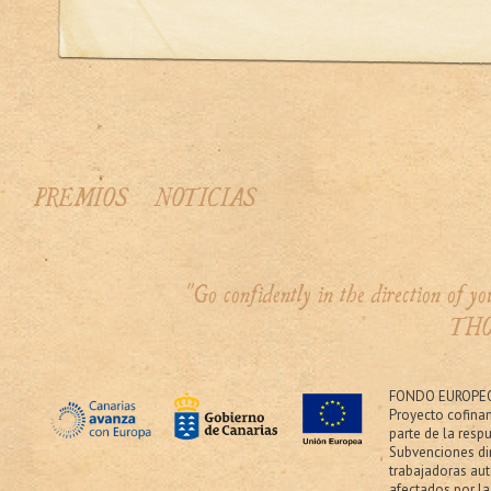
PREMIOS
NOTICIAS
"Go confidently in the direction of 
THO
FONDO EUROPEO
Proyecto cofina
parte de la resp
Subvenciones dir
trabajadoras au
afectados por la