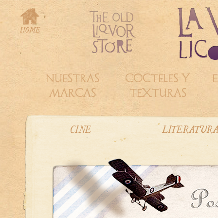
NUESTRAS
COCTELES Y
E
MARCAS
TEXTURAS
CINE
LITERATUR