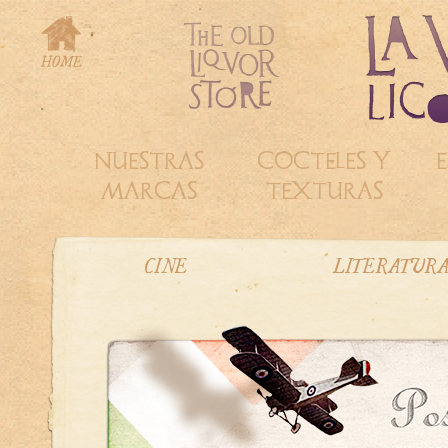
NUESTRAS
COCTELES Y
E
MARCAS
TEXTURAS
CINE
LITERATUR