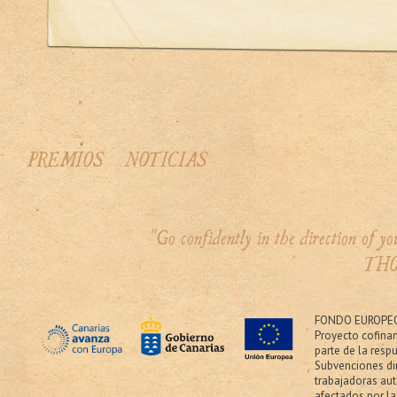
PREMIOS
NOTICIAS
"Go confidently in the direction of 
THO
FONDO EUROPEO
Proyecto cofina
parte de la resp
Subvenciones dir
trabajadoras au
afectados por la