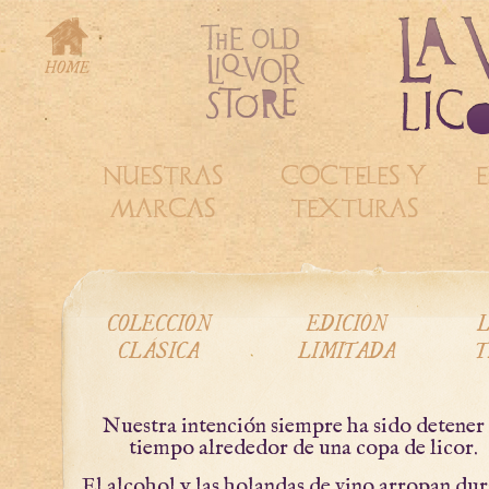
NUESTRAS
COCTELES Y
E
MARCAS
TEXTURAS
COLECCIÓN
EDICIÓN
L
CLÁSICA
LIMITADA
T
Nuestra intención siempre ha sido detener 
tiempo alrededor de una copa de licor.
El alcohol y las holandas de vino arropan du