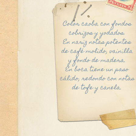
Color caoba con fondos
cobrizos y yodados.
En nariz notas potentes
de café molido, vainilla
y fondo de madera.
En boca tiene un paso
cálido, redondo con notas
de tofe y canela.