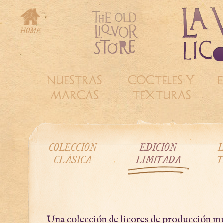
NUESTRAS
COCTELES Y
E
MARCAS
TEXTURAS
COLECCIÓN
EDICIÓN
L
CLÁSICA
LIMITADA
T
Una colección de licores de producción m