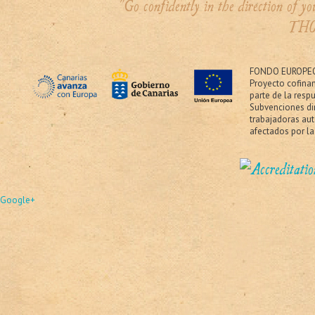
"Go confidently in the direction of 
THO
FONDO EUROPEO
Proyecto cofina
parte de la resp
Subvenciones dir
trabajadoras au
afectados por la
Google+