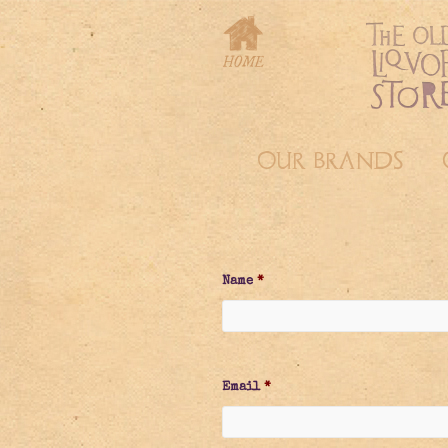
OUR BRANDS
Name
*
Email
*